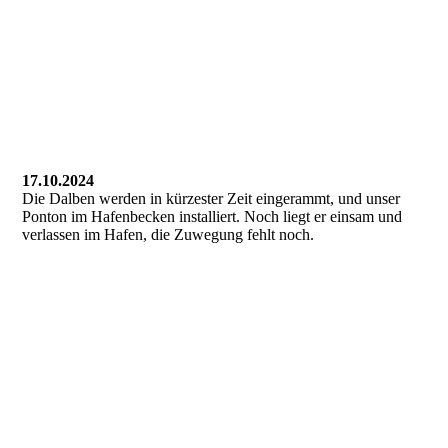
378389959_690010883176779_5497426802353518755_n
376884920_690010893176778_5531668667698393940_n
382980828_690010906510110_4221853046379846219_n
17.10.2024
Die Dalben werden in kürzester Zeit eingerammt, und unser
Ponton im Hafenbecken installiert. Noch liegt er einsam und
verlassen im Hafen, die Zuwegung fehlt noch.
01_5a0c38a7-d7d1-45bd-ba93-db528ee58df9
03_IMG_8687
02_IMG_8684