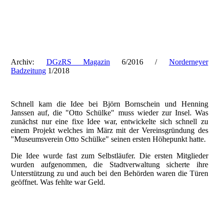
2016_Spuelsaum_Artikel_Verkauf
201801_Badezeitung_Björn-Henning
Archiv:
DGzRS Magazin
6/2016 /
Norderneyer
Badzeitung
1/2018
Schnell kam die Idee bei Björn Bornschein und Henning
Janssen auf, die "Otto Schülke" muss wieder zur Insel. Was
zunächst nur eine fixe Idee war, entwickelte sich schnell zu
einem Projekt welches im März mit der Vereinsgründung des
"Museumsverein Otto Schülke" seinen ersten Höhepunkt hatte.
Die Idee wurde fast zum Selbstläufer. Die ersten Mitglieder
wurden aufgenommen, die Stadtverwaltung sicherte ihre
Unterstützung zu und auch bei den Behörden waren die Türen
geöffnet. Was fehlte war Geld.
20180714_210523639_iOS