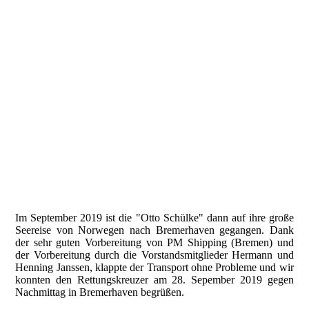
13769fa5-2118-43f7-a3a1-e7baaa410ef1
ad791664-cbed-47d3-8992-6c667e12c2a7
c7219507-b5d3-4195-9cb0-4978db5ba31c
IMG_5295
IMG_5297
IMG_5298
P1050802
IMG_9695
Im September 2019 ist die "Otto Schülke" dann auf ihre große
Seereise von Norwegen nach Bremerhaven gegangen. Dank
der sehr guten Vorbereitung von PM Shipping (Bremen) und
der Vorbereitung durch die Vorstandsmitglieder Hermann und
Henning Janssen, klappte der Transport ohne Probleme und wir
konnten den Rettungskreuzer am 28. Sepember 2019 gegen
Nachmittag in Bremerhaven begrüßen.