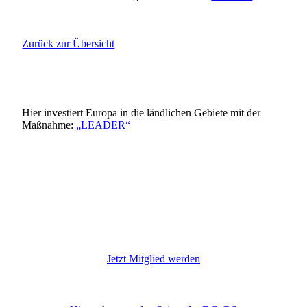
Zurück zur Übersicht
Hier investiert Europa in die ländlichen Gebiete mit der
Maßnahme:
„LEADER“
Leader Logo
EULogoHieriInvestiert_zentriert
11587
Jetzt Mitglied werden
DGzRS