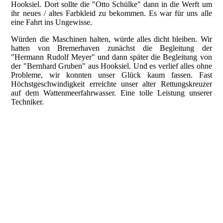
Hooksiel. Dort sollte die "Otto Schülke" dann in die Werft um
ihr neues / altes Farbkleid zu bekommen. Es war für uns alle
eine Fahrt ins Ungewisse.
Würden die Maschinen halten, würde alles dicht bleiben. Wir
hatten von Bremerhaven zunächst die Begleitung der
"Hermann Rudolf Meyer" und dann später die Begleitung von
der "Bernhard Gruben" aus Hooksiel. Und es verlief alles ohne
Probleme, wir konnten unser Glück kaum fassen. Fast
Höchstgeschwindigkeit erreichte unser alter Rettungskreuzer
auf dem Wattenmeerfahrwasser. Eine tolle Leistung unserer
Techniker.
ZY-Photo-2020-07-30-00000053
01acfa47-a5ad-4db0-a5ed-649023794911
41c8d6da-7731-45b5-be1c-4c43215f70f1
f711169f-2b1b-4c92-833c-814d50406001
dab6c8d7-ec35-4136-9b1f-cb483a849ef0
9082eea1-65ee-431f-849e-77c025aabfbf