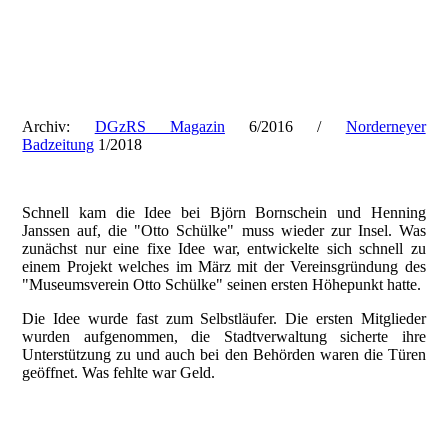
2016_Spuelsaum_Artikel_Verkauf
201801_Badezeitung_Björn-Henning
Archiv:
DGzRS Magazin
6/2016 /
Norderneyer
Badzeitung
1/2018
Schnell kam die Idee bei Björn Bornschein und Henning
Janssen auf, die "Otto Schülke" muss wieder zur Insel. Was
zunächst nur eine fixe Idee war, entwickelte sich schnell zu
einem Projekt welches im März mit der Vereinsgründung des
"Museumsverein Otto Schülke" seinen ersten Höhepunkt hatte.
Die Idee wurde fast zum Selbstläufer. Die ersten Mitglieder
wurden aufgenommen, die Stadtverwaltung sicherte ihre
Unterstützung zu und auch bei den Behörden waren die Türen
geöffnet. Was fehlte war Geld.
20180714_210523639_iOS