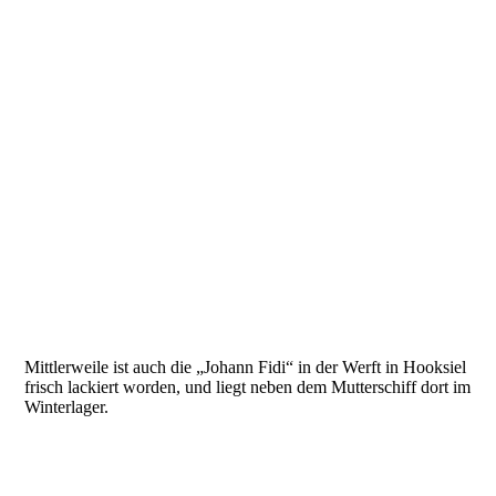
20201114_090548532_iOS
20201114_090531502_iOS
20201114_091816808_iOS
20201114_091958480_iOS
20201114_092039271_iOS
Mittlerweile ist auch die „Johann Fidi“ in der Werft in Hooksiel
frisch lackiert worden, und liegt neben dem Mutterschiff dort im
Winterlager.