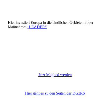
Hier investiert Europa in die ländlichen Gebiete mit der
Maßnahme:
„LEADER“
Leader Logo
EULogoHieriInvestiert_zentriert
11587
Jetzt Mitglied werden
DGzRS
Hier geht es zu den Seiten der DGzRS