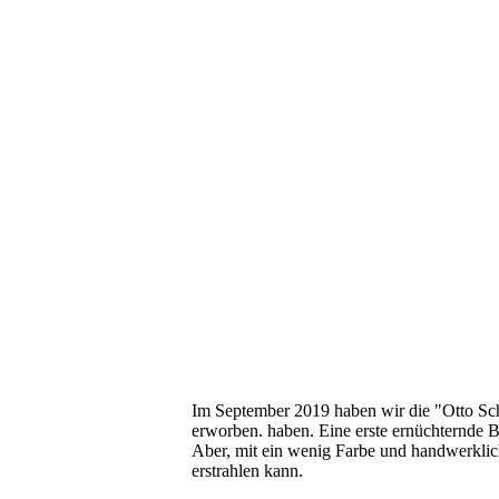
1-Norwegen Schuelke
1-Norwegen Schuelke 3
1-Norwegen Schuelke 9
1-Norwegen Schuelke 11
1-Norwegen Schuelke 8
1-Norwegen Schuelke 2
Im September 2019 haben wir die "Otto Sc
erworben. haben. Eine erste ernüchternde Be
Aber, mit ein wenig Farbe und handwerklich
erstrahlen kann.