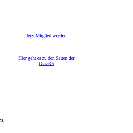
EULogoHieriInvestiert_zentriert
11587
Jetzt Mitglied werden
DGzRS
Hier geht es zu den Seiten der
DGzRS
nz