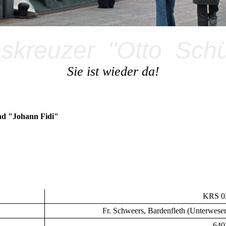
kreuzer "Otto
Schül
Sie ist wieder da!
nd "Johann Fidi"
KRS 0
Fr. Schweers, Bardenfleth (Unterweser
640