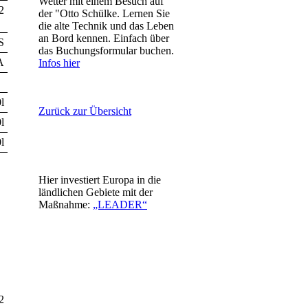
Wetter mit einem Besuch auf
2
der "Otto Schülke. Lernen Sie
die alte Technik und das Leben
an Bord kennen. Einfach über
S
das Buchungsformular buchen.
A
Infos hier
l
Zurück zur Übersicht
l
l
Hier investiert Europa in die
ländlichen Gebiete mit der
Maßnahme:
„LEADER“
2