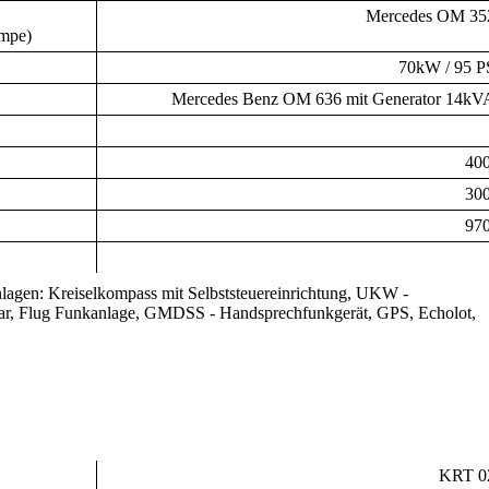
Mercedes OM 35
umpe)
70kW / 95 P
Mercedes Benz OM 636 mit Generator 14kV
400
300
970
lagen: Kreiselkompass mit Selbststeuereinrichtung, UKW -
dar, Flug Funkanlage, GMDSS - Handsprechfunkgerät, GPS, Echolot,
KRT 0