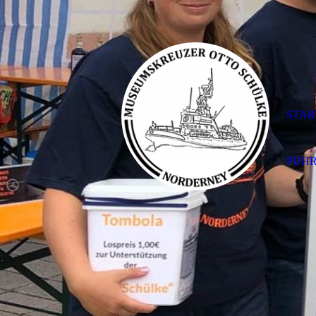
STAR
FÜHR