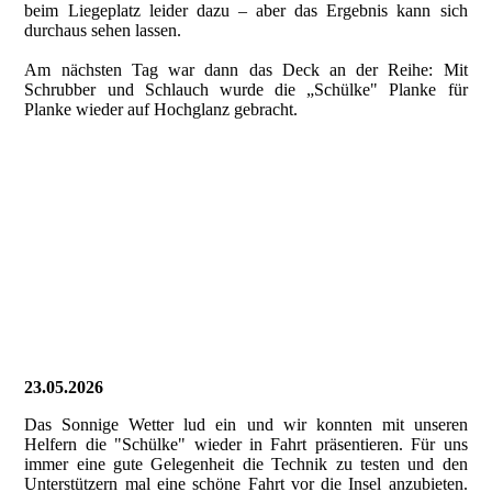
beim Liegeplatz leider dazu – aber das Ergebnis kann sich
durchaus sehen lassen.
Am nächsten Tag war dann das Deck an der Reihe: Mit
Schrubber und Schlauch wurde die „Schülke" Planke für
Planke wieder auf Hochglanz gebracht.
20260530_160738000_iOS_web
20260530_160739000_iOS_web
20260531_111738991_iOS_web
20260531_143753000_iOS 1_web
20260531_143753000_iOS_web
23.05.2026
Das Sonnige Wetter lud ein und wir konnten mit unseren
Helfern die "Schülke" wieder in Fahrt präsentieren. Für uns
immer eine gute Gelegenheit die Technik zu testen und den
Unterstützern mal eine schöne Fahrt vor die Insel anzubieten.