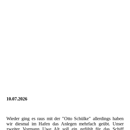
TDS 20260725- (5)
10.07.2026
Wieder ging es raus mit der "Otto Schülke" allerdings haben
wir diesmal im Hafen das Anlegen mehrfach geübt. Unser
zweiter Vormann Uwe Alt soll ein gefühlt für das Schiff