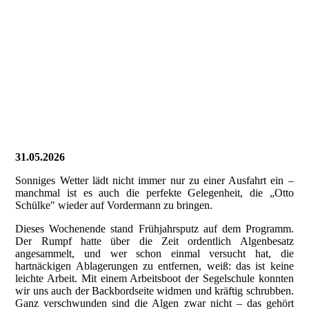
20260619_102448274_iOS
20260619_102658145_iOS
20260619_102748001_iOS
31.05.2026
Sonniges Wetter lädt nicht immer nur zu einer Ausfahrt ein –
manchmal ist es auch die perfekte Gelegenheit, die „Otto
Schülke" wieder auf Vordermann zu bringen.
Dieses Wochenende stand Frühjahrsputz auf dem Programm.
Der Rumpf hatte über die Zeit ordentlich Algenbesatz
angesammelt, und wer schon einmal versucht hat, die
hartnäckigen Ablagerungen zu entfernen, weiß: das ist keine
leichte Arbeit. Mit einem Arbeitsboot der Segelschule konnten
wir uns auch der Backbordseite widmen und kräftig schrubben.
Ganz verschwunden sind die Algen zwar nicht – das gehört