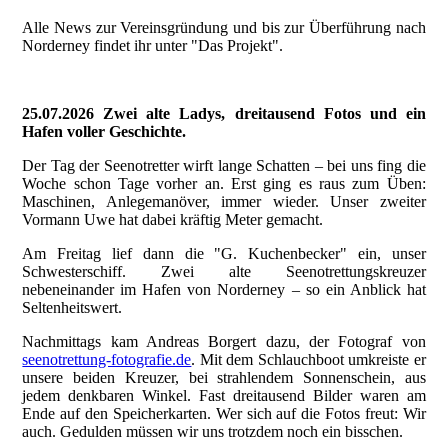
Alle News zur Vereinsgründung und bis zur Überführung nach
Norderney findet ihr unter "Das Projekt".
25.07.2026 Zwei alte Ladys, dreitausend Fotos und ein
Hafen voller Geschichte.
Der Tag der Seenotretter wirft lange Schatten – bei uns fing die
Woche schon Tage vorher an. Erst ging es raus zum Üben:
Maschinen, Anlegemanöver, immer wieder. Unser zweiter
Vormann Uwe hat dabei kräftig Meter gemacht.
Am Freitag lief dann die "G. Kuchenbecker" ein, unser
Schwesterschiff. Zwei alte Seenotrettungskreuzer
nebeneinander im Hafen von Norderney – so ein Anblick hat
Seltenheitswert.
Nachmittags kam Andreas Borgert dazu, der Fotograf von
seenotrettung-fotografie.de
. Mit dem Schlauchboot umkreiste er
unsere beiden Kreuzer, bei strahlendem Sonnenschein, aus
jedem denkbaren Winkel. Fast dreitausend Bilder waren am
Ende auf den Speicherkarten. Wer sich auf die Fotos freut: Wir
auch. Gedulden müssen wir uns trotzdem noch ein bisschen.