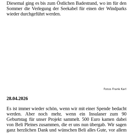
Diesemal ging es bis zum Östlichen Badestrand, wo im für den
Sommer die Verlegung der Seekabel für einen der Windparks
wieder durchgeführt werden.
20260523_120314000_iOS
20260524_170927905_iOS
20260524_170928197_iOS
20260524_170928223_iOS
Fotos Frank Karl
28.04.2026
Es ist immer wieder schön, wenn wir mit einer Spende bedacht
werden. Aber noch mehr, wenn ein Insulaner zum 90
Geburtstag für unser Projekt sammelt. 500 Euro kamen dabei
von Beli Pleines zusammen, die er uns nun übergab. Wir sagen
ganz herzlichen Dank und wünschen Beli alles Gute, vor allem