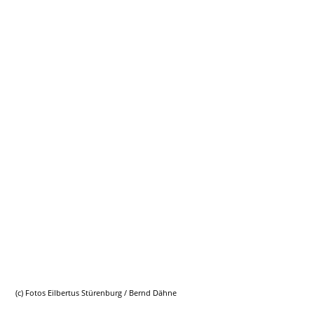
20260712_132137017_iOS
(c) Fotos Eilbertus Stürenburg / Bernd Dähne