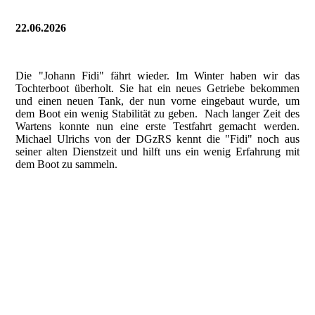
22.06.2026
Die "Johann Fidi" fährt wieder. Im Winter haben wir das
Tochterboot überholt. Sie hat ein neues Getriebe bekommen
und einen neuen Tank, der nun vorne eingebaut wurde, um
dem Boot ein wenig Stabilität zu geben. Nach langer Zeit des
Wartens konnte nun eine erste Testfahrt gemacht werden.
Michael Ulrichs von der DGzRS kennt die "Fidi" noch aus
seiner alten Dienstzeit und hilft uns ein wenig Erfahrung mit
dem Boot zu sammeln.
202606_Testfahrt Fidi (1)
202606_Testfahrt Fidi (2)
202606_Testfahrt Fidi (3)
202606_Testfahrt Fidi