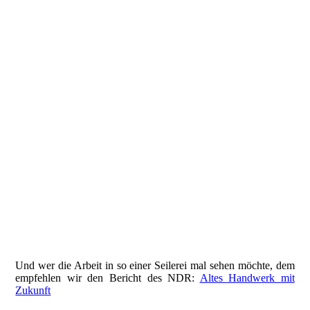
202606_Neue Festmacher - Kloska (1)
202606_Neue Festmacher - Kloska (3)
202606_Neue Festmacher - Kloska (2)
202606_Neue Festmacher - Kloska (5)
202606_Neue Festmacher - Kloska (6)
202606_Neue Festmacher - Kloska (10)
Und wer die Arbeit in so einer Seilerei mal sehen möchte, dem
empfehlen wir den Bericht des NDR:
Altes Handwerk mit
Zukunft