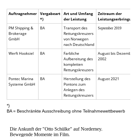
Auftragnehmer
Vergabeart
Art und Umfang
Zeitraum der
*)
der Leistung
Leistungserbringung
PM Shipping &
BA
Transport des
September 2019
Brokerage
Rettungskreuzers
GmbH
von Norwegen
nach Deutschland
Werft Hooksiel
BA
Farbliche
August bis Dezember
Aufbereitung des
2002
kompletten
Rettungskreuzers
Pontec Marina
BA
Herstellung des
August 2021
Systeme GmbH
Pontons zum
Anlegen des
Rettungskreuzers
*)
BA = Beschränkte Ausschreibung ohne Teilnahmewettbewerb
Die Ankunft der "Otto Schülke" auf Norderney.
Bewegende Momente im Film.